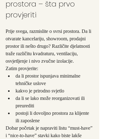
prostora – šta prvo 
provjeriti
Prije svega, razmislite o svrsi prostora. Da li 
otvarate kancelariju, showroom, prodajni 
prostor ili nešto drugo? Različite djelatnosti 
traže različitu kvadraturu, ventilaciju, 
osvjetljenje i nivo zvučne izolacije.
Zatim provjerite:
da li prostor ispunjava minimalne 
tehničke uslove
kakvo je prirodno svjetlo
da li se lako može reorganizovati ili 
preurediti
postoji li dovoljno prostora za klijente 
ili zaposlene
Dobar početak je napraviti listu “must-have” 
i “nice-to-have” stavki kako biste lakše 