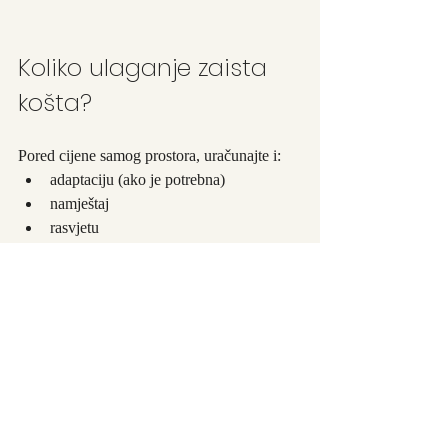
Koliko ulaganje zaista 
košta?
Pored cijene samog prostora, uračunajte i:
adaptaciju (ako je potrebna)
namještaj
rasvjetu
tehničke radove
dekoraciju
konsultacije sa arhitektom ili 
dizajnerom
Dobro je imati okvirni budžet unaprijed, 
kako biste izbjegli iznenađenja i pravilno 
planirali investiciju.