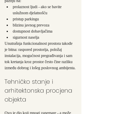
pažnju na:
prolaznost ljudi - ako se bavite 
uslužnom djelatnošću
pristup parkingu
blizinu javnog prevoza
dostupnost dobavljačima
sigurnost naselja
Unutrašnja funkcionalnost prostora takođe 
je bitna: raspored prostorija, položaj 
instalacija, mogućnost pregrađivanja i sam 
tok kretanja kroz prostor često čine razliku 
između dobrog i lošeg poslovnog ambijenta.
Tehničko stanje i 
arhitektonska procjena 
objekta
Ovo je dio koji mnogi zanemare - a može 