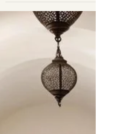
boje koja će unijeti energiju i život? Koja boja će vašoj
dnevnoj sobi donijeti toplinu i živost, a koja će spavaću
pretvoriti u mirnu oazu? Biti arhitekta ne znači samo
nacrtati projekat po sopstvenoj viziji. To znači razumjeti
ljude za koje prostor projektujemo i dizajniramo.
Arhitektura obuhvata širok spekta