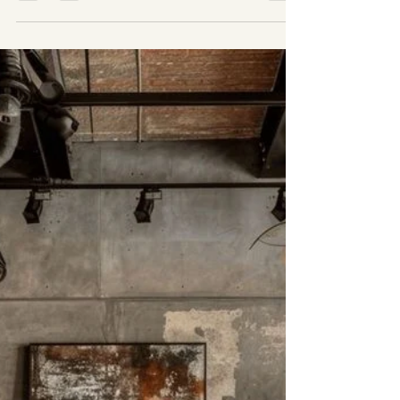
Manje je više. Kako manje
može donijeti više?
Minimalistički stil u enterijeru postao je jedan od
najpopularnijih trendova u savremenom dizajnu. Ovaj stil
karakteriše jednostavnost, funkcionalnost i elegancija, što
ga čini idealnim izborom za sve one koji žele uredan,
sofisticiran i miran prostor. Kao arhitekta želim da Vam
podijelim svoja iskustva i savjete kako da postignete
minimalistički izgled u svom domu. Neutralne Boje:
Paleta boja u minimalističkom enterijeru uglavnom se
sastoji od bijele, sive, crne i bež nijan