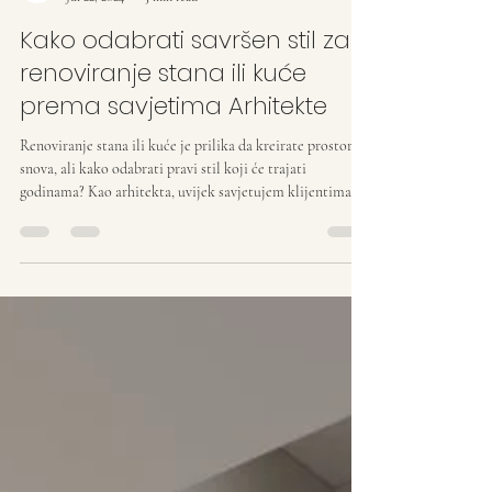
Danica Design
Jul 22, 2024
3 min read
Kako odabrati savršen stil za
renoviranje stana ili kuće
prema savjetima Arhitekte
Renoviranje stana ili kuće je prilika da kreirate prostor iz
snova, ali kako odabrati pravi stil koji će trajati
godinama? Kao arhitekta, uvijek savjetujem klijentima da
biraju stil koji ne samo da odražava njihov ukus i životne
potrebe, već se i harmonično uklapa u okolinu i
karakteristike objekta. U nastavku ću podijeliti nekoliko
ključnih koraka koji vam mogu pomoći da donesete
najbolju odluku prilikom renoviranja. 1. Analizirajte
svoje potrebe i stil života Prvi korak je