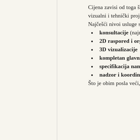
Cijena zavisi od toga 
vizualni i tehnički pro
Najčešći nivoi usluge 
konsultacije
 (naj
2D raspored i or
3D vizualizacije
kompletan glavn
specifikacija nam
nadzor i koordin
Što je obim posla veći,