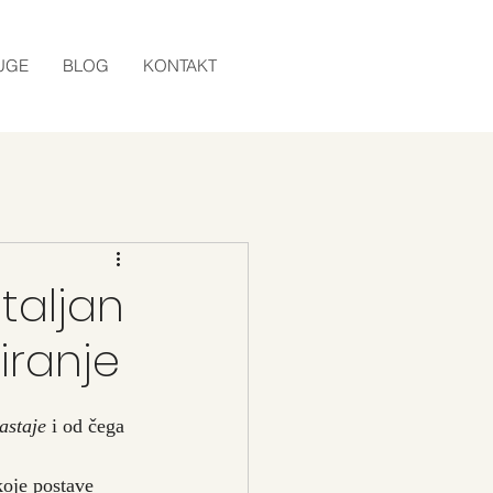
UGE
BLOG
KONTAKT
taljan
iranje
astaje
 i od čega 
koje postave 