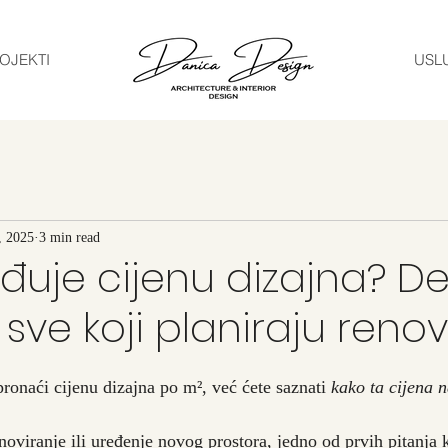
OJEKTI
USL
, 2025
3 min read
đuje cijenu dizajna? De
 sve koji planiraju renov
onaći cijenu dizajna po m², već ćete saznati 
kako ta cijena n
noviranje ili uređenje novog prostora, jedno od prvih pitanja 