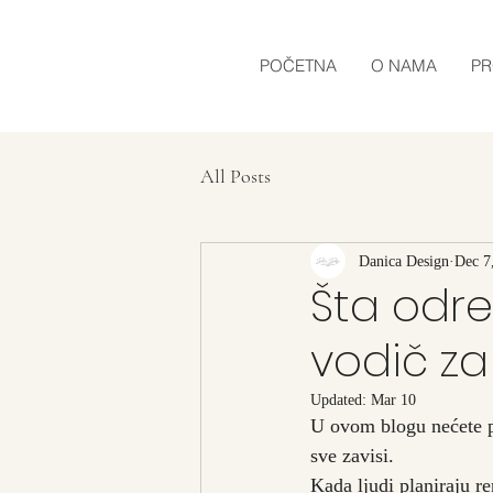
POČETNA
O NAMA
PR
All Posts
Danica Design
Dec 7
Šta odre
vodič za
Updated:
Mar 10
U ovom blogu nećete pr
sve zavisi. 
Kada ljudi planiraju re