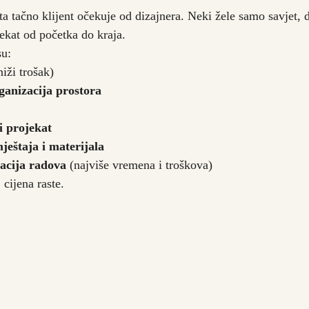
šta tačno klijent očekuje od dizajnera. Neki žele samo savjet,
jekat od početka do kraja.
su:
niži trošak)
ganizacija prostora
i projekat
ještaja i materijala
acija radova
 (najviše vremena i troškova)
 cijena raste.