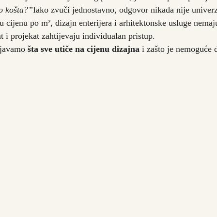
o košta?”
Iako zvuči jednostavno, odgovor nikada nije univerz
u cijenu po m², dizajn enterijera i arhitektonske usluge nemaju
nt i projekat zahtijevaju individualan pristup.
javamo 
šta sve utiče na cijenu dizajna
 i zašto je nemoguće d