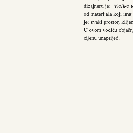
dizajneru je: 
“Koliko t
od materijala koji imaj
jer svaki prostor, klije
U ovom vodiču objašn
cijenu unaprijed.